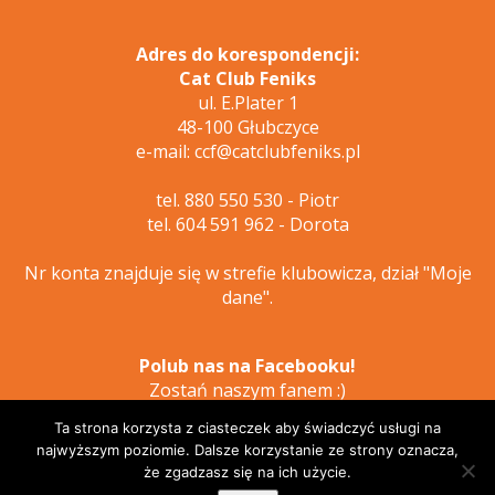
Adres do korespondencji:
Cat Club Feniks
ul. E.Plater 1
48-100 Głubczyce
e-mail: ccf@catclubfeniks.pl
tel. 880 550 530 - Piotr
tel. 604 591 962 - Dorota
Nr konta znajduje się w strefie klubowicza, dział "Moje
dane".
Polub nas na Facebooku!
Zostań naszym fanem :)
Ta strona korzysta z ciasteczek aby świadczyć usługi na
najwyższym poziomie. Dalsze korzystanie ze strony oznacza,
że zgadzasz się na ich użycie.