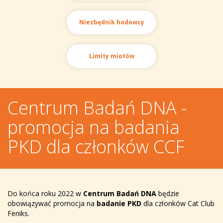
Niezbędnik hodowcy
Limity miotów
Centrum Badań DNA -
promocja na badania
PKD dla członków CCF
Do końca roku 2022 w
Centrum Badań DNA
będzie
obowiązywać promocja na
badanie PKD
dla członków Cat Club
Feniks.