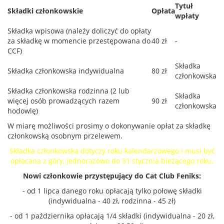
Tytuł
Składki członkowskie
Opłata
wpłaty
Składka wpisowa (należy doliczyć do opłaty
za składkę w momencie przestępowana do
40 zł
-
CCF)
Składka
Składka członkowska indywidualna
80 zł
członkowska
Składka członkowska rodzinna (2 lub
Składka
więcej osób prowadzących razem
90 zł
członkowska
hodowlę)
W miarę możliwości prosimy o dokonywanie opłat za składkę
członkowską osobnym przelewem.
Składka członkowska dotyczy roku kalendarzowego i musi być
opłacana z góry, jednorazowo do 31 stycznia bieżącego roku.
Nowi członkowie przystępujący do Cat Club Feniks:
- od 1 lipca danego roku opłacają tylko połowę składki
(indywidualna - 40 zł, rodzinna - 45 zł)
- od 1 października opłacają 1/4 składki (indywidualna - 20 zł,