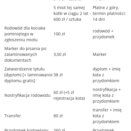
5 miot tej samej
Płatne z góry,
kotki w ciągu 2 lat -
termin płatności:
600 zł / sztuka
14 dni
Rodowód dla kociaka
rodowód +
pominiętego w
100 zł
przydomek
zgłoszeniu miotu
Marker do pisania po
zalaminowanych
3,50 zł
Marker
dokumentach
Zatwierdzenie tytułu
dyplom + imię
(dyplom) [+ laminowanie
38 zł
kota z
dyplomu gratis]
przydomkiem
nostryfikacja +
60 zł (+5 zł
Nostryfikacja rodowodu
imię kota z
rejestracja kota)
przydomkiem
transfer + imię
Transfer
80 zł
kota z
przydomkiem
Przydomek hodowlany
260 zł
Przydomek