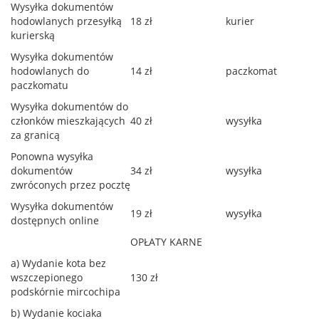
Wysyłka dokumentów
hodowlanych przesyłką
18 zł
kurier
kurierską
Wysyłka dokumentów
hodowlanych do
14 zł
paczkomat
paczkomatu
Wysyłka dokumentów do
członków mieszkających
40 zł
wysyłka
za granicą
Ponowna wysyłka
dokumentów
34 zł
wysyłka
zwróconych przez pocztę
Wysyłka dokumentów
19 zł
wysyłka
dostępnych online
OPŁATY KARNE
a) Wydanie kota bez
wszczepionego
130 zł
podskórnie mircochipa
b) Wydanie kociaka