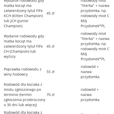
Wydanie rodowodu gdy
rodowody miot
matka kociąt ma
"literka" + nazwa
zatwierdzony tytuł FIFe
przydomka, np.
45 zł
KCH (Kitten Champion)
rodowody miot C
lub JCH (Junior
Mój
Champion)
Przydomek*PL
rodowody miot
Wydanie rodowodu gdy
"literka" + nazwa
matka kociąt ma
przydomka, np.
zatwierdzony tytuł FIFe
45 zł
rodowody miot C
CH (Champion) lub
Mój
wyższy
Przydomek*PL
rodowód +
Poprawka rodowodu z
55 zł
nazwa
winy hodowcy
przydomka
Rodowód dla kociaka z
miotu zgłoszonego po
rodowód +
terminie (termin
70 zł
nazwa
zgłoszenia przekroczony
przydomka
o 30 dni lub więcej)
Rodowód dla kociaka z