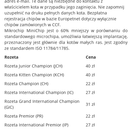
adres e-mail. Te dane są niezbędne do kontaktu z
właścicielem kota w przypadku jego zaginięcia. Nie zapomnij
uzupełnić na druku pełnych danych kota. Bezpłatna
rejestracja chipów w bazie Europetnet dotyczy wyłącznie
chipów zamówionych w CCF.
Mikrochip MiniChip jest o 60% mniejszy w porównaniu do
standardowego microchipa, umożliwia łatwiejszą implantację,
przeznaczony jest głównie dla kotów małych ras. Jest zgodny
ze standardem ISO 11784/11785.
Rozeta
Cena
Rozeta Junior Champion (JCH)
40 zł
Rozeta Kitten Champion (KCH)
40 zł
Rozeta Champion (CH)
22 zł
Rozeta International Champion (IC)
27 zł
Rozeta Grand International Champion
31 zł
(GIC)
Rozeta Premior (PR)
22 zł
Rozeta International Premior (IP)
27 zł