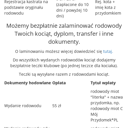
Rejestracja kastrata na
Rej. kota +
(zapłacone do 10
podstawie oryginału
imię kota z
dni / powyżej 10
rodowodu
przydomkiem
dni)
Możemy bezpłatnie zalaminować rodowody
Twoich kociąt, dyplom, transfer i inne
dokumenty.
O laminowaniu możesz więcej dowiedzieć się
tutaj.
Do wszystkich wydanych rodowodów kociąt dodajemy
bezpłatnie teczki klubowe (po jednej teczce dla kociaka).
Teczki są wysyłane razem z rodowodami kociąt.
Dokumenty hodowlane
Opłata
Tytuł wpłaty
rodowody miot
"literka" + nazwa
przydomka, np.
Wydanie rodowodu
55 zł
rodowody miot C
Mój
Przydomek*PL