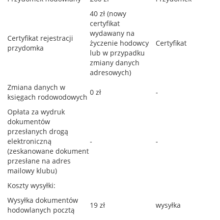
40 zł (nowy
certyfikat
wydawany na
Certyfikat rejestracji
życzenie hodowcy
Certyfikat
przydomka
lub w przypadku
zmiany danych
adresowych)
Zmiana danych w
0 zł
-
księgach rodowodowych
Opłata za wydruk
dokumentów
przesłanych drogą
elektroniczną
-
-
(zeskanowane dokument
przesłane na adres
mailowy klubu)
Koszty wysyłki:
Wysyłka dokumentów
19 zł
wysyłka
hodowlanych pocztą