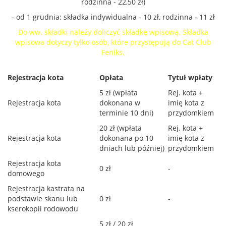
rodzinna - 22,50 zł)
- od 1 grudnia: składka indywidualna - 10 zł, rodzinna - 11 zł
Do ww. składki należy doliczyć składkę wpisową. Składka
wpisowa dotyczy tylko osób, które przystępują do Cat Club
Feniks.
Rejestracja kota
Opłata
Tytuł wpłaty
5 zł (wpłata
Rej. kota +
Rejestracja kota
dokonana w
imię kota z
terminie 10 dni)
przydomkiem
20 zł (wpłata
Rej. kota +
Rejestracja kota
dokonana po 10
imię kota z
dniach lub później)
przydomkiem
Rejestracja kota
0 zł
-
domowego
Rejestracja kastrata na
podstawie skanu lub
0 zł
-
kserokopii rodowodu
5 zł / 20 zł