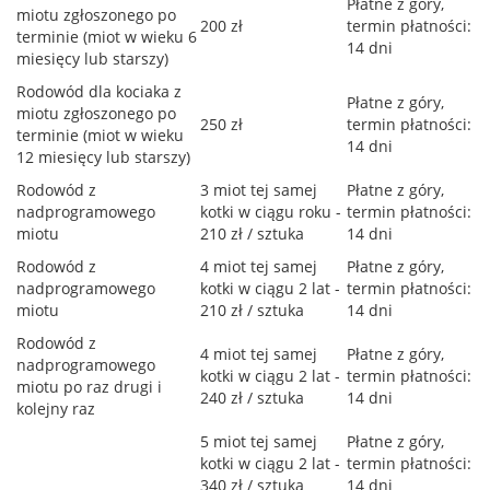
Płatne z góry,
miotu zgłoszonego po
200 zł
termin płatności:
terminie (miot w wieku 6
14 dni
miesięcy lub starszy)
Rodowód dla kociaka z
Płatne z góry,
miotu zgłoszonego po
250 zł
termin płatności:
terminie (miot w wieku
14 dni
12 miesięcy lub starszy)
Rodowód z
3 miot tej samej
Płatne z góry,
nadprogramowego
kotki w ciągu roku -
termin płatności:
miotu
210 zł / sztuka
14 dni
Rodowód z
4 miot tej samej
Płatne z góry,
nadprogramowego
kotki w ciągu 2 lat -
termin płatności:
miotu
210 zł / sztuka
14 dni
Rodowód z
4 miot tej samej
Płatne z góry,
nadprogramowego
kotki w ciągu 2 lat -
termin płatności:
miotu po raz drugi i
240 zł / sztuka
14 dni
kolejny raz
5 miot tej samej
Płatne z góry,
kotki w ciągu 2 lat -
termin płatności:
340 zł / sztuka
14 dni