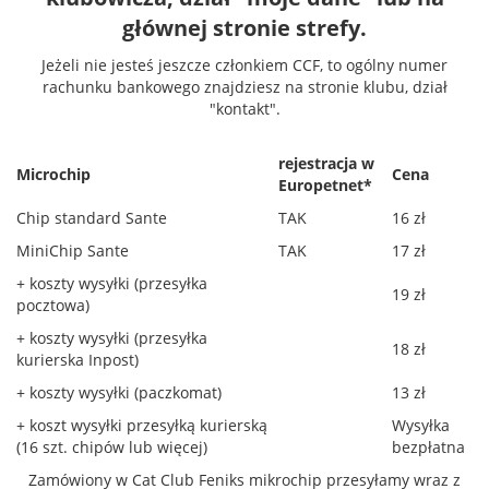
głównej stronie strefy.
Jeżeli nie jesteś jeszcze członkiem CCF, to ogólny numer
rachunku bankowego znajdziesz na stronie klubu, dział
"kontakt".
rejestracja w
Microchip
Cena
Europetnet*
Chip standard Sante
TAK
16 zł
MiniChip Sante
TAK
17 zł
+ koszty wysyłki (przesyłka
19 zł
pocztowa)
+ koszty wysyłki (przesyłka
18 zł
kurierska Inpost)
+ koszty wysyłki (paczkomat)
13 zł
+ koszt wysyłki przesyłką kurierską
Wysyłka
(16 szt. chipów lub więcej)
bezpłatna
Zamówiony w Cat Club Feniks mikrochip przesyłamy wraz z