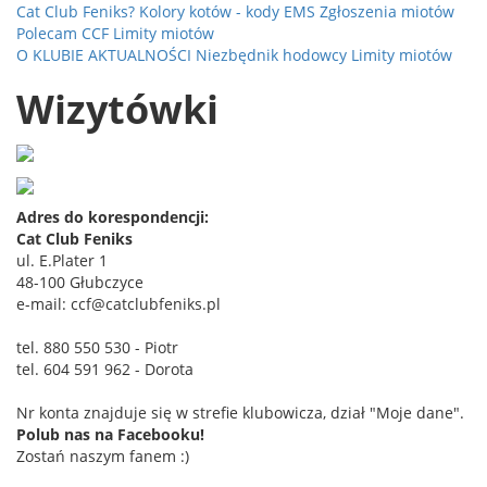
Cat Club Feniks?
Kolory kotów - kody EMS
Zgłoszenia miotów
Polecam CCF
Limity miotów
O KLUBIE
AKTUALNOŚCI
Niezbędnik hodowcy
Limity miotów
Wizytówki
Adres do korespondencji:
Cat Club Feniks
ul. E.Plater 1
48-100 Głubczyce
e-mail: ccf@catclubfeniks.pl
tel. 880 550 530 - Piotr
tel. 604 591 962 - Dorota
Nr konta znajduje się w strefie klubowicza, dział "Moje dane".
Polub nas na Facebooku!
Zostań naszym fanem :)